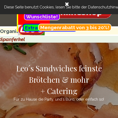
Direkt zum Seiteninhalt
Menü überspringen
Cart:
Feinste Brötchen & more + Catering
Suchen
Diese Seite benutzt Cookies, lesen Sie bitte der
Datenschutzhinw
..
Kundenbereich:
Wunschliste!
Menü überspringen
.............................................
Mengenrabatt von 3 bis 20%!
Extra günstig- Menü!
..........
Organisation
Spanferkel
Leo´s Sandwiches feinste
Brötchen & mohr
+ Catering
Für zu Hause die Party, und´s Büro, oder einfach so!