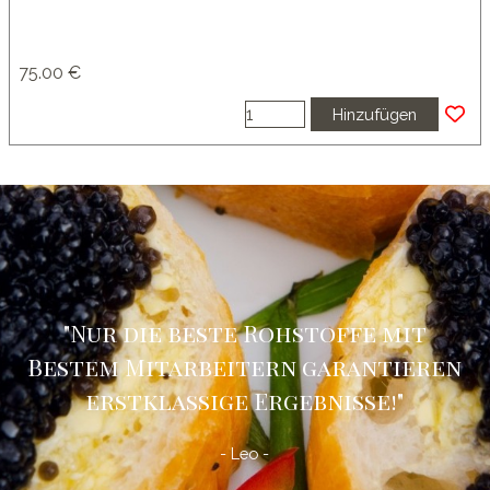
75.00 €
Hinzufügen
"Nur die beste Rohstoffe mit
Bestem Mitarbeitern garantieren
erstklassige Ergebnisse!
"
- Leo -