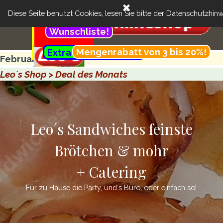
Direkt zum Seiteninhalt
Menü überspringen
Cart:
Feinste Brötchen & more + Catering
Suchen
Diese Seite benutzt Cookies, lesen Sie bitte der
Datenschutzhinw
..
Kundenbereich:
Wunschliste!
Menü überspringen
.............................................
Mengenrabatt von 3 bis 20%!
Extra günstig- Menü!
..........
Februar
Leo´s Shop > Deal des Monats
Leo´s Sandwiches feinste
Brötchen & mohr
+ Catering
Für zu Hause die Party, und´s Büro, oder einfach so!