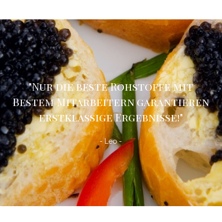
"Nur die beste Rohstoffe mit
Bestem Mitarbeitern garantieren
erstklassige Ergebnisse!
"
- Leo -