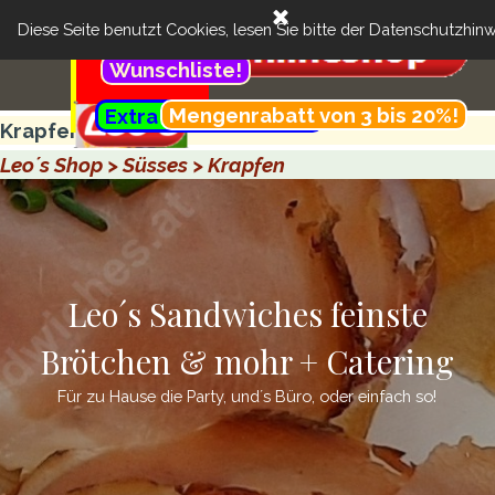
Direkt zum Seiteninhalt
Menü überspringen
Cart:
Feinste Brötchen & more + Catering
Suchen
Diese Seite benutzt Cookies, lesen Sie bitte der
Datenschutzhinw
..
Kundenbereich:
Wunschliste!
Menü überspringen
.............................................
Mengenrabatt von 3 bis 20%!
Extra günstig- Menü!
..........
Krapfen
Leo´s Shop > Süsses > Krapfen
Leo´s Sandwiches feinste
Brötchen & mohr + Catering
Für zu Hause die Party, und´s Büro, oder einfach so!