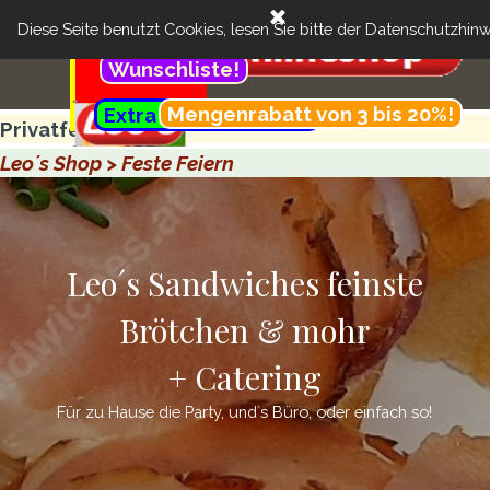
Direkt zum Seiteninhalt
Menü überspringen
Cart:
Feinste Brötchen & more + Catering
Suchen
Diese Seite benutzt Cookies, lesen Sie bitte der
Datenschutzhinw
..
Kundenbereich:
Wunschliste!
Menü überspringen
.............................................
Mengenrabatt von 3 bis 20%!
Extra günstig- Menü!
..........
Privatfest
Leo´s Shop > Feste Feiern
Leo´s Sandwiches feinste
Brötchen & mohr
+ Catering
Für zu Hause die Party, und´s Büro, oder einfach so!