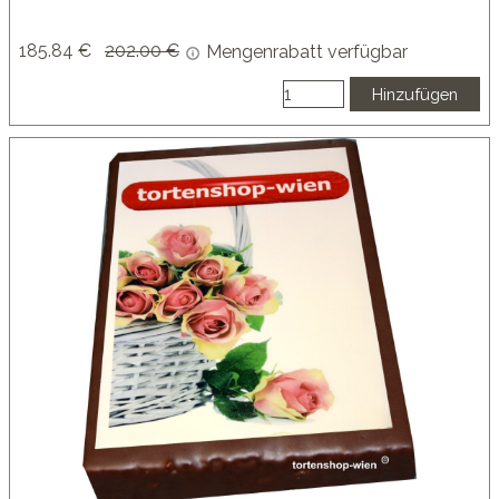
185.84 €
Preis ohne Rabatt
202.00 €
Mengenrabatt verfügbar
Hinzufügen