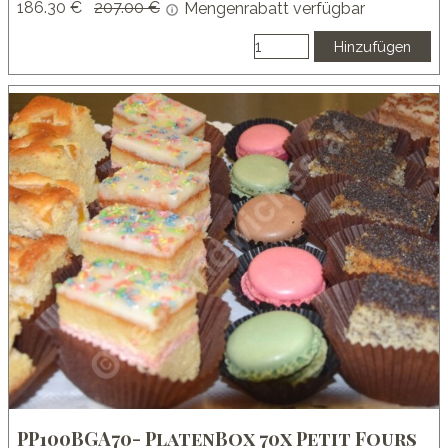
186.30 €
Preis ohne Rabatt
207.00 €
Mengenrabatt verfügbar
Hinzufügen
PP100BGA70- PlatenBox 70x Petit Fours