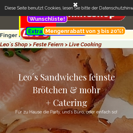
Direkt zum Seiteninhalt
Menü überspringen
Cart:
Feinste Brötchen & more + Catering
Suchen
Diese Seite benutzt Cookies, lesen Sie bitte der
Datenschutzhinw
..
Kundenbereich:
Wunschliste!
Menü überspringen
.............................................
Mengenrabatt von 3 bis 20%!
Extra günstig- Menü!
..........
Finger Food
Leo´s Shop > Feste Feiern > Live Cooking
Leo´s Sandwiches feinste
Brötchen & mohr
+ Catering
Für zu Hause die Party, und´s Büro, oder einfach so!