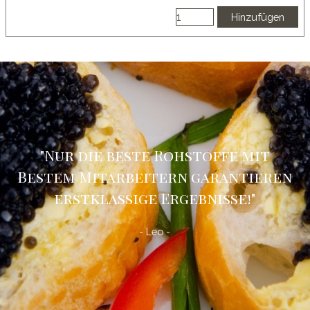
Hinzufügen
"Nur die beste Rohstoffe mit
Bestem Mitarbeitern garantieren
erstklassige Ergebnisse!
"
- Leo -