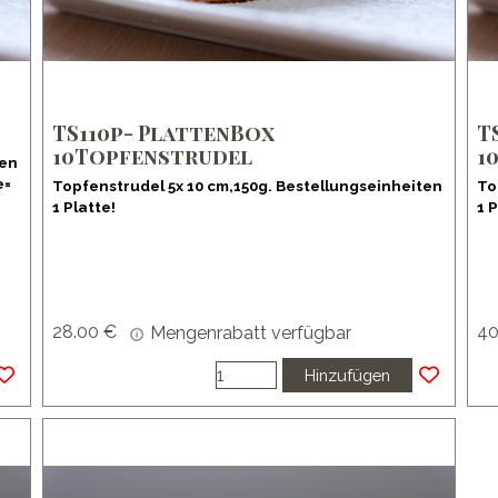
TS110p- PlattenBox
T
10Topfenstrudel
1
ten
e=
Topfenstrudel 5x 10 cm,150g. Bestellungseinheiten
To
1 Platte!
1 P
28.00 €
40
Mengenrabatt verfügbar
Hinzufügen