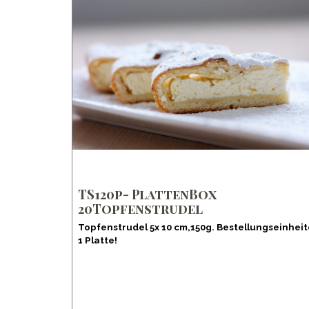
TS120p- PlattenBox
20Topfenstrudel
Topfenstrudel 5x 10 cm,150g. Bestellungseinhei
1 Platte!