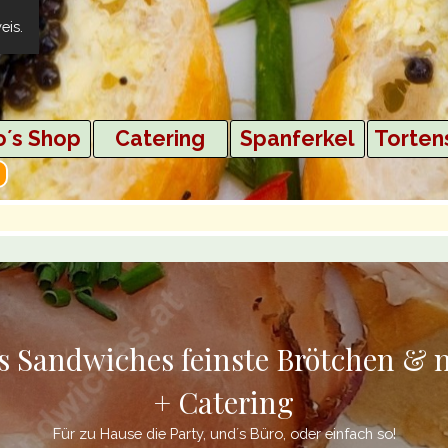
eis
.
Menü überspringen
´s Shop
▼
Catering
▼
Spanferkel
▼
Torten
▼
s Sandwiches feinste Brötchen &
+ Catering
Für zu Hause die Party, und´s Büro, oder einfach so!