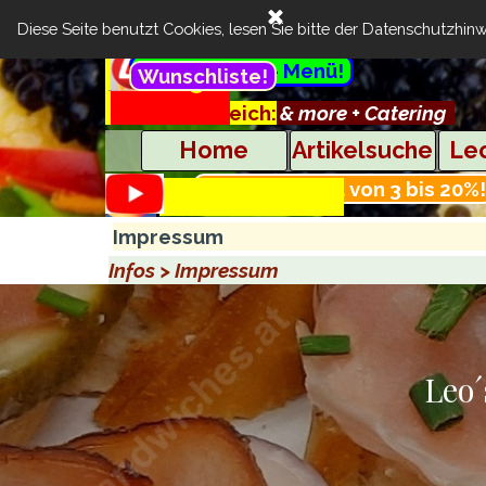
Direkt zum Seiteninhalt
Suchen
Diese Seite benutzt Cookies, lesen Sie bitte der
Datenschutzhinw
Menü überspringen
Extra günstig- Menü!
Cart:
Wunschliste!
..
Feinste Brötchen & more + Catering
Kundenbereich:
..........
Home
Artikelsuche
Leo
Mengenrabatt von 3 bis 20%!
.............................................
Impressum
Infos >
Impressum
Leo´